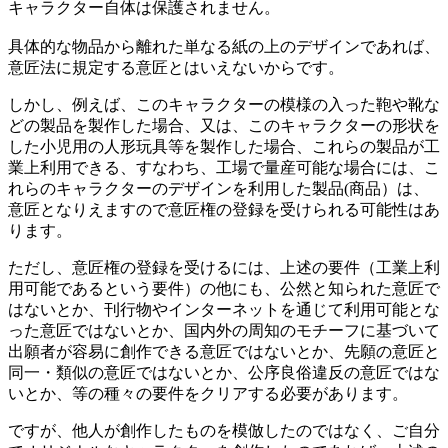
キャラクター自体は保護されません。
具体的な物品から離れた単なる紙の上のデザインであれば、
意匠法に規定する意匠とはいえないからです。
しかし、例えば、このキャラクターの模様の入った鞄や靴な
どの製品を製作した場合、又は、このキャラクターの形状を
した小児用の人形玩具等を製作した場合、これらの製品が工
業上利用できる、すなわち、工場で量産可能な場合には、こ
れらのキャラクターのデザインを利用した製品(商品）は、
意匠となりえますので意匠権の登録を受けられる可能性はあ
ります。
ただし、意匠権の登録を受けるには、上述の要件（工業上利
用可能であるという要件）の他にも、公然と知られた意匠で
はないとか、刊行物やインターネットを通じて利用可能とな
った意匠ではないとか、国内外の周知のモチーフに基づいて
出願者が容易に創作できる意匠ではないとか、先願の意匠と
同一・類似の意匠ではないとか、公序良俗違反の意匠ではな
いとか、等の種々の要件をクリアする必要があります。
ですが、他人が創作したものを模倣したのではなく、ご自分