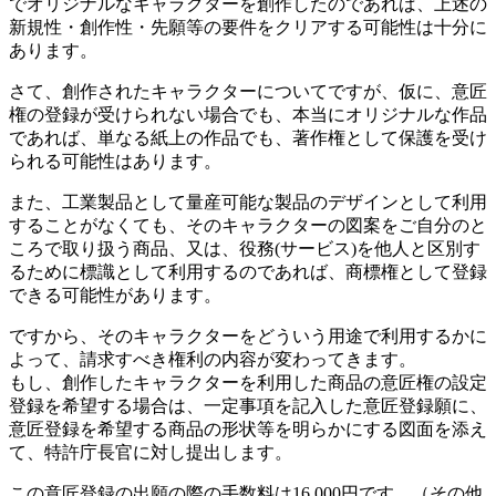
でオリジナルなキャラクターを創作したのであれば、上述の
新規性・創作性・先願等の要件をクリアする可能性は十分に
あります。
さて、創作されたキャラクターについてですが、仮に、意匠
権の登録が受けられない場合でも、本当にオリジナルな作品
であれば、単なる紙上の作品でも、著作権として保護を受け
られる可能性はあります。
また、工業製品として量産可能な製品のデザインとして利用
することがなくても、そのキャラクターの図案をご自分のと
ころで取り扱う商品、又は、役務(サービス)を他人と区別す
るために標識として利用するのであれば、商標権として登録
できる可能性があります。
ですから、そのキャラクターをどういう用途で利用するかに
よって、請求すべき権利の内容が変わってきます。
もし、創作したキャラクターを利用した商品の意匠権の設定
登録を希望する場合は、一定事項を記入した意匠登録願に、
意匠登録を希望する商品の形状等を明らかにする図面を添え
て、特許庁長官に対し提出します。
この意匠登録の出願の際の手数料は16,000円です。（その他