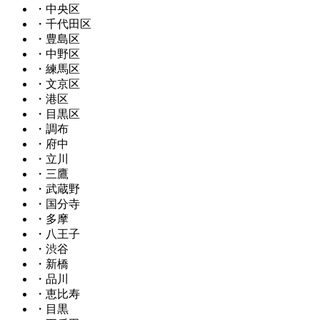
・中央区
・千代田区
・豊島区
・中野区
・練馬区
・文京区
・港区
・目黒区
・調布
・府中
・立川
・三鷹
・武蔵野
・国分寺
・多摩
・八王子
・渋谷
・新橋
・品川
・恵比寿
・目黒