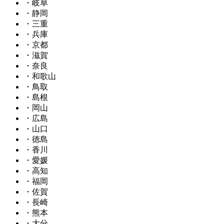
・岐阜
・静岡
・三重
・兵庫
・京都
・滋賀
・奈良
・和歌山
・鳥取
・島根
・岡山
・広島
・山口
・徳島
・香川
・愛媛
・高知
・福岡
・佐賀
・長崎
・熊本
・大分