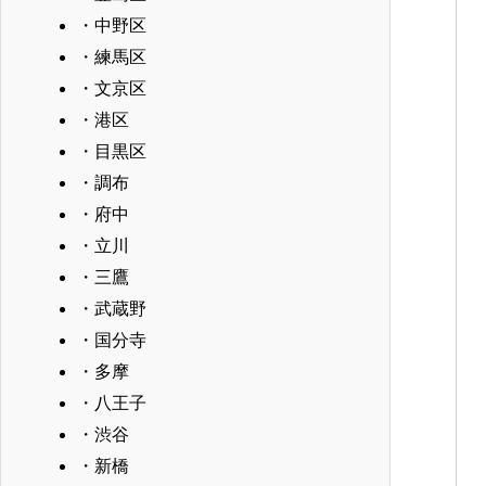
・中野区
・練馬区
・文京区
・港区
・目黒区
・調布
・府中
・立川
・三鷹
・武蔵野
・国分寺
・多摩
・八王子
・渋谷
・新橋