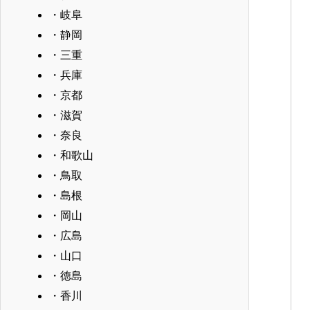
・岐阜
・静岡
・三重
・兵庫
・京都
・滋賀
・奈良
・和歌山
・鳥取
・島根
・岡山
・広島
・山口
・徳島
・香川