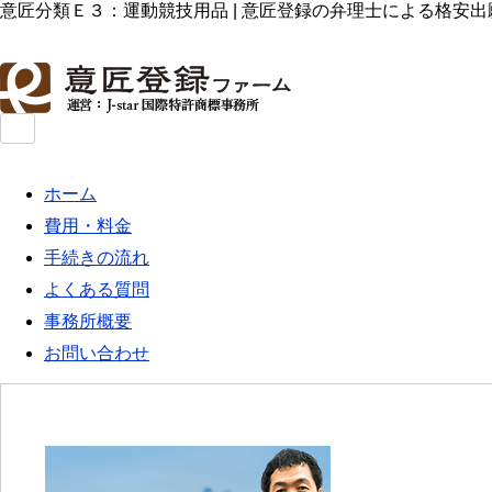
意匠分類Ｅ３：運動競技用品 | 意匠登録の弁理士による格安
ホーム
費用・料金
手続きの流れ
よくある質問
事務所概要
お問い合わせ