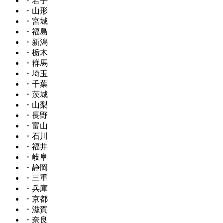
・岩手
・山形
・宮城
・福島
・新潟
・栃木
・群馬
・埼玉
・千葉
・茨城
・山梨
・長野
・富山
・石川
・福井
・岐阜
・静岡
・三重
・兵庫
・京都
・滋賀
・奈良