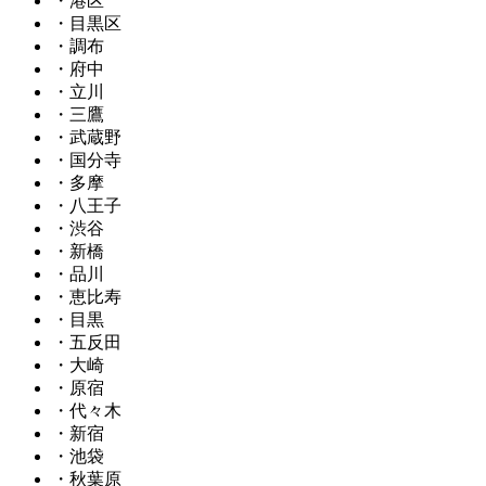
・港区
・目黒区
・調布
・府中
・立川
・三鷹
・武蔵野
・国分寺
・多摩
・八王子
・渋谷
・新橋
・品川
・恵比寿
・目黒
・五反田
・大崎
・原宿
・代々木
・新宿
・池袋
・秋葉原