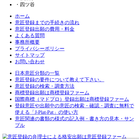
・四ツ谷
ホーム
意匠登録までの手続きの流れ
意匠登録出願の費用・料金
よくある質問
事務所概要
プライバシーポリシー
サイトマップ
お問い合わせ
日本意匠分類の一覧
意匠登録の要件について教えて下さい。
意匠登録の検索・調査方法
商標登録出願は商標登録ファーム
国際商標（マドプロ）登録出願は商標登録ファーム
登録意匠や出願中の意匠の検索・確認・調査に無料で
使える「J-Plat-Pat」の使い方
意匠関連の書類の様式の記入例・書き方の見本・サン
プル