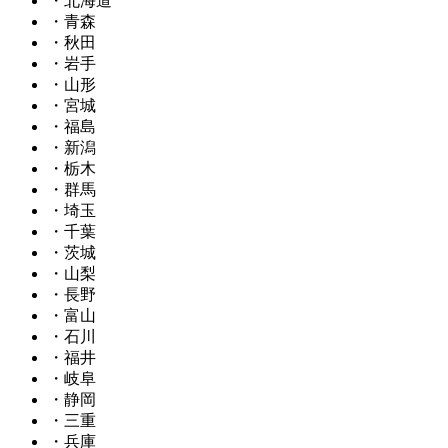
・北海道
・青森
・秋田
・岩手
・山形
・宮城
・福島
・新潟
・栃木
・群馬
・埼玉
・千葉
・茨城
・山梨
・長野
・富山
・石川
・福井
・岐阜
・静岡
・三重
・兵庫