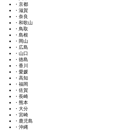
・京都
・滋賀
・奈良
・和歌山
・鳥取
・島根
・岡山
・広島
・山口
・徳島
・香川
・愛媛
・高知
・福岡
・佐賀
・長崎
・熊本
・大分
・宮崎
・鹿児島
・沖縄